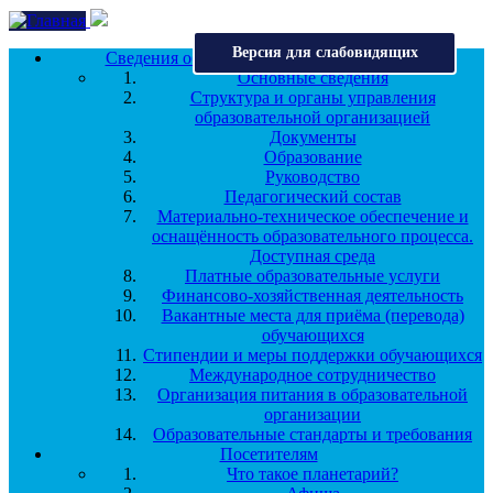
Перейти к основному содержанию
Версия для слабовидящих
Сведения об образовательной организации
Основные сведения
Структура и органы управления
образовательной организацией
Документы
Образование
Руководство
Педагогический состав
Материально-техническое обеспечение и
оснащённость образовательного процесса.
Доступная среда
Платные образовательные услуги
Финансово-хозяйственная деятельность
Вакантные места для приёма (перевода)
обучающихся
Стипендии и меры поддержки обучающихся
Международное сотрудничество
Организация питания в образовательной
организации
Образовательные стандарты и требования
Посетителям
Что такое планетарий?