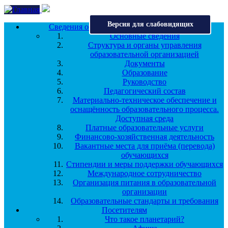
Перейти к основному содержанию
Версия для слабовидящих
Сведения об образовательной организации
Основные сведения
Структура и органы управления
образовательной организацией
Документы
Образование
Руководство
Педагогический состав
Материально-техническое обеспечение и
оснащённость образовательного процесса.
Доступная среда
Платные образовательные услуги
Финансово-хозяйственная деятельность
Вакантные места для приёма (перевода)
обучающихся
Стипендии и меры поддержки обучающихся
Международное сотрудничество
Организация питания в образовательной
организации
Образовательные стандарты и требования
Посетителям
Что такое планетарий?