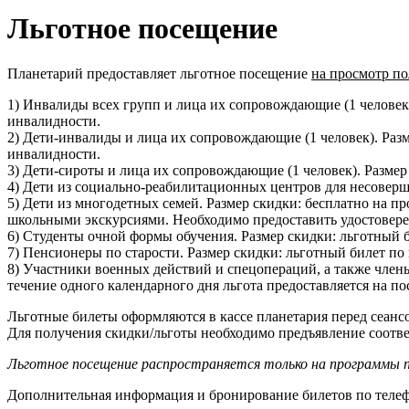
Льготное посещение
Планетарий предоставляет льготное посещение
на просмотр п
1) Инвалиды всех групп и лица их сопровождающие (1 человек)
инвалидности.
2) Дети-инвалиды и лица их сопровождающие (1 человек). Разм
инвалидности.
3) Дети-сироты и лица их сопровождающие (1 человек). Разме
4) Дети из cоциально-реабилитационных центров для несоверш
5) Дети из многодетных семей. Размер скидки: бесплатно на пр
школьными экскурсиями. Необходимо предоставить удостовере
6) Студенты очной формы обучения. Размер скидки: льготный б
7) Пенсионеры по старости. Размер скидки: льготный билет по
8) Участники военных действий и спецопераций, а также член
течение одного календарного дня льгота предоставляется на 
Льготные билеты оформляются в кассе планетария перед сеан
Для получения скидки/льготы необходимо предъявление соотв
Льготное посещение распространяется только на программы 
Дополнительная информация и бронирование билетов по телефон