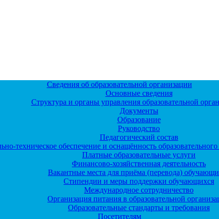
Сведения об образовательной организации
Основные сведения
Структура и органы управления образовательной орга
Документы
Образование
Руководство
Педагогический состав
ьно-техническое обеспечение и оснащённость образовательного 
Платные образовательные услуги
Финансово-хозяйственная деятельность
Вакантные места для приёма (перевода) обучающи
Стипендии и меры поддержки обучающихся
Международное сотрудничество
Организация питания в образовательной организ
Образовательные стандарты и требования
Посетителям