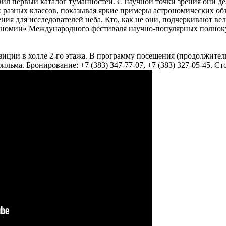
ил первый каталог туманностей. С научной точки зрения они дел
х разных классов, показывая яркие примеры астрономических об
вения для исследователей неба. Кто, как не они, подчеркивают 
ономии» Международного фестиваля научно-популярных полно
зиции в холле 2-го этажа. В программу посещения (продолжитель
а. Бронирование: +7 (383) 347-77-07, +7 (383) 327-05-45. Стоим