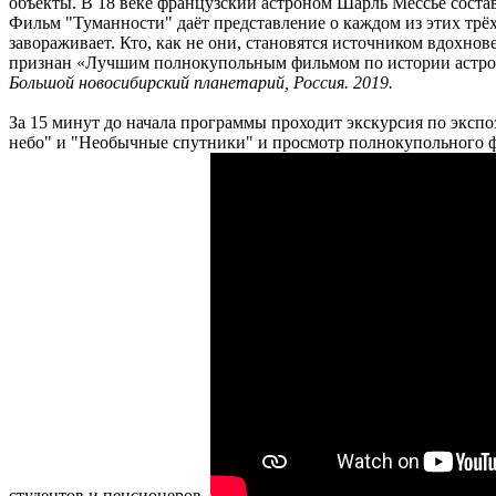
объекты. В 18 веке французский астроном Шарль Мессье состав
Фильм "Туманности" даёт представление о каждом из этих трё
завораживает. Кто, как не они, становятся источником вдохно
признан «Лучшим полнокупольным фильмом по истории астр
Большой новосибирский планетарий, Россия. 2019.
За 15 минут до начала программы проходит экскурсия по экспо
небо" и "Необычные спутники" и просмотр полнокупольного фильм
студентов и пенсионеров.