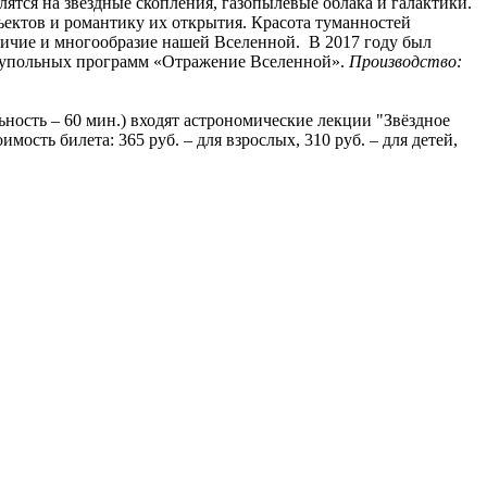
ятся на звездные скопления, газопылевые облака и галактики.
ъектов и романтику их открытия. Красота туманностей
величие и многообразие нашей Вселенной. В 2017 году был
купольных программ «Отражение Вселенной».
Производство:
ность – 60 мин.) входят астрономические лекции "Звёздное
ость билета: 365 руб. – для взрослых, 310 руб. – для детей,