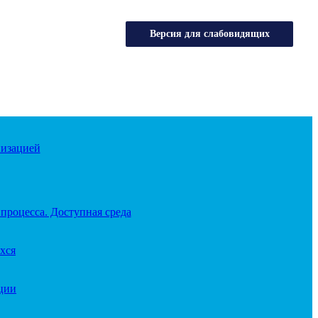
Версия для слабовидящих
низацией
процесса. Доступная среда
хся
ации