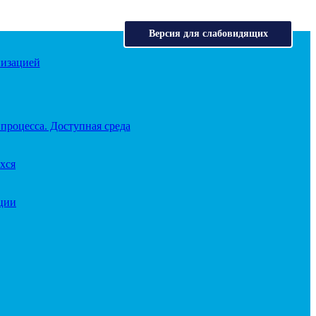
Версия для слабовидящих
низацией
процесса. Доступная среда
хся
ации