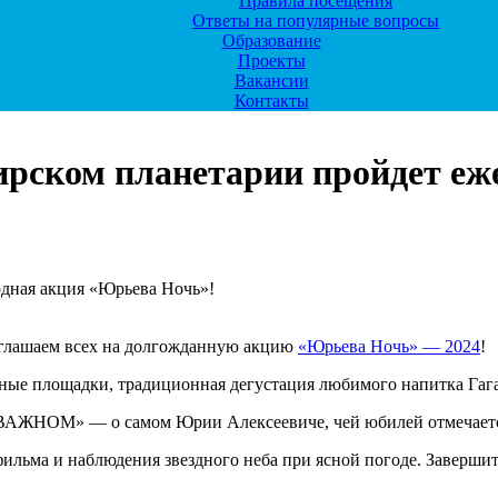
Правила посещения
Ответы на популярные вопросы
Образование
Проекты
Вакансии
Контакты
ирском планетарии пройдет е
одная акция «Юрьева Ночь»!
глашаем всех на долгожданную акцию
«Юрьева Ночь» — 2024
!
вные площадки, традиционная дегустация любимого напитка Гаг
ВАЖНОМ» — о самом Юрии Алексеевиче, чей юбилей отмечается в
льма и наблюдения звездного неба при ясной погоде. Завершит