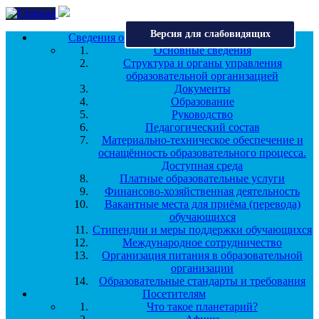
Перейти к основному содержанию
Версия для слабовидящих
Сведения об образовательной организации
Основные сведения
Структура и органы управления
образовательной организацией
Документы
Образование
Руководство
Педагогический состав
Материально-техническое обеспечение и
оснащённость образовательного процесса.
Доступная среда
Платные образовательные услуги
Финансово-хозяйственная деятельность
Вакантные места для приёма (перевода)
обучающихся
Стипендии и меры поддержки обучающихся
Международное сотрудничество
Организация питания в образовательной
организации
Образовательные стандарты и требования
Посетителям
Что такое планетарий?