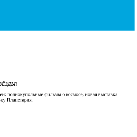
ЗВЁЗДЫ
!
тей: полнокупольные фильмы о космосе, новая выставка
рку Планетария.