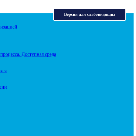
Версия для слабовидящих
низацией
процесса. Доступная среда
хся
ации