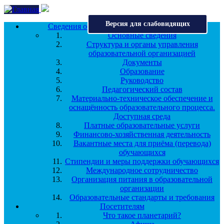
Перейти к основному содержанию
Версия для слабовидящих
Сведения об образовательной организации
Основные сведения
Структура и органы управления
образовательной организацией
Документы
Образование
Руководство
Педагогический состав
Материально-техническое обеспечение и
оснащённость образовательного процесса.
Доступная среда
Платные образовательные услуги
Финансово-хозяйственная деятельность
Вакантные места для приёма (перевода)
обучающихся
Стипендии и меры поддержки обучающихся
Международное сотрудничество
Организация питания в образовательной
организации
Образовательные стандарты и требования
Посетителям
Что такое планетарий?