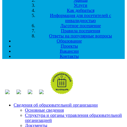
Афиша
Услуги
Как добраться
Информация для посетителей с
инвалидностью
Льготное посещение
Правила посещения
Ответы на популярные вопросы
Образование
Проекты
Вакансии
Контакты
Сведения об образовательной организации
Основные сведения
Структура и органы управления образовательной
организацией
Документы