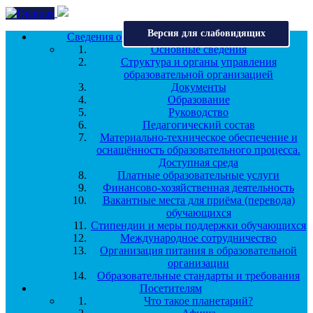
Перейти к основному содержанию
Версия для слабовидящих
Сведения об образовательной организации
Основные сведения
Структура и органы управления
образовательной организацией
Документы
Образование
Руководство
Педагогический состав
Материально-техническое обеспечение и
оснащённость образовательного процесса.
Доступная среда
Платные образовательные услуги
Финансово-хозяйственная деятельность
Вакантные места для приёма (перевода)
обучающихся
Стипендии и меры поддержки обучающихся
Международное сотрудничество
Организация питания в образовательной
организации
Образовательные стандарты и требования
Посетителям
Что такое планетарий?