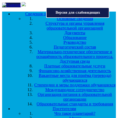
Перейти к основному содержанию
Версия для слабовидящих
Сведения об образовательной организации
Основные сведения
Структура и органы управления
образовательной организацией
Документы
Образование
Руководство
Педагогический состав
Материально-техническое обеспечение и
оснащённость образовательного процесса.
Доступная среда
Платные образовательные услуги
Финансово-хозяйственная деятельность
Вакантные места для приёма (перевода)
обучающихся
Стипендии и меры поддержки обучающихся
Международное сотрудничество
Организация питания в образовательной
организации
Образовательные стандарты и требования
Посетителям
Что такое планетарий?