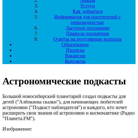
Афиша
Услуги
Как добраться
Информация для посетителей с
инвалидностью
Льготное посещение
Правила посещения
Ответы на популярные вопросы
Образование
Проекты
Вакансии
Контакты
Астрономические подкасты
Большой новосибирский планетарий создал подкасты для
детей ("Алёнкины сказки"), для начинающих любителей
астрономии ("Подкаст наблюдателя") и каждого, кто хочет
расширить свои знания об астрономии и космонавтике (Радио
"Планета.FM").
Изображение: