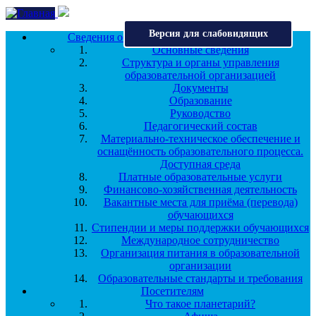
Перейти к основному содержанию
Версия для слабовидящих
Сведения об образовательной организации
Основные сведения
Структура и органы управления
образовательной организацией
Документы
Образование
Руководство
Педагогический состав
Материально-техническое обеспечение и
оснащённость образовательного процесса.
Доступная среда
Платные образовательные услуги
Финансово-хозяйственная деятельность
Вакантные места для приёма (перевода)
обучающихся
Стипендии и меры поддержки обучающихся
Международное сотрудничество
Организация питания в образовательной
организации
Образовательные стандарты и требования
Посетителям
Что такое планетарий?