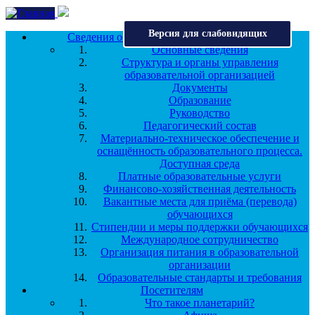
Перейти к основному содержанию
Версия для слабовидящих
Сведения об образовательной организации
Основные сведения
Структура и органы управления
образовательной организацией
Документы
Образование
Руководство
Педагогический состав
Материально-техническое обеспечение и
оснащённость образовательного процесса.
Доступная среда
Платные образовательные услуги
Финансово-хозяйственная деятельность
Вакантные места для приёма (перевода)
обучающихся
Стипендии и меры поддержки обучающихся
Международное сотрудничество
Организация питания в образовательной
организации
Образовательные стандарты и требования
Посетителям
Что такое планетарий?