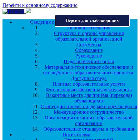
Перейти к основному содержанию
Версия для слабовидящих
Сведения об образовательной организации
Основные сведения
Структура и органы управления
образовательной организацией
Документы
Образование
Руководство
Педагогический состав
Материально-техническое обеспечение и
оснащённость образовательного процесса.
Доступная среда
Платные образовательные услуги
Финансово-хозяйственная деятельность
Вакантные места для приёма (перевода)
обучающихся
Стипендии и меры поддержки обучающихся
Международное сотрудничество
Организация питания в образовательной
организации
Образовательные стандарты и требования
Посетителям