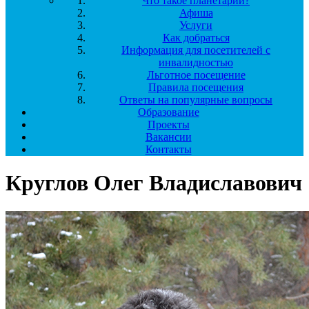
Что такое планетарий?
Афиша
Услуги
Как добраться
Информация для посетителей с
инвалидностью
Льготное посещение
Правила посещения
Ответы на популярные вопросы
Образование
Проекты
Вакансии
Контакты
Круглов Олег Владиславович