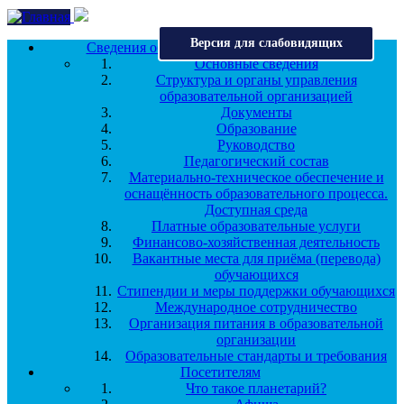
Перейти к основному содержанию
Версия для слабовидящих
Сведения об образовательной организации
Основные сведения
Структура и органы управления
образовательной организацией
Документы
Образование
Руководство
Педагогический состав
Материально-техническое обеспечение и
оснащённость образовательного процесса.
Доступная среда
Платные образовательные услуги
Финансово-хозяйственная деятельность
Вакантные места для приёма (перевода)
обучающихся
Стипендии и меры поддержки обучающихся
Международное сотрудничество
Организация питания в образовательной
организации
Образовательные стандарты и требования
Посетителям
Что такое планетарий?