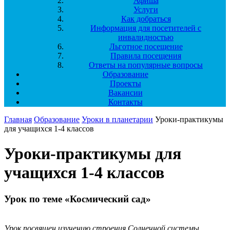
Афиша
Услуги
Как добраться
Информация для посетителей с
инвалидностью
Льготное посещение
Правила посещения
Ответы на популярные вопросы
Образование
Проекты
Вакансии
Контакты
Главная
Образование
Уроки в планетарии
Уроки-практикумы
для учащихся 1-4 классов
Уроки-практикумы для
учащихся 1-4 классов
Урок по теме «Космический сад»
Урок посвящен изучению строения Солнечной системы.